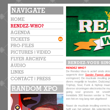
RENDEZ WHO?
De Rendez-Vous is actief sinds okto
opgericht door
Sander Pappot alia
vormgever) De muzikale invulling 
divers mogelijk te houden; Dub(step
Triphop, Soul, Funk & hiphop maar 
diverse stromingen electronische mu
going soul grooves tot snoeih
Inmiddels 300 feesten verder is T
een feit en nog lang niet uitgefeest!
Naast de muzikale invulling vormt k
helft van het geheel. Als selectiecr