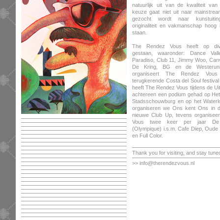
natuurlijk uit van de kwaliteit va
keuze gaat niet uit naar mainstre
gezocht wordt naar kunstuiti
originaliteit en vakmanschap hoog 
staan.
The Rendez Vous heeft op dive
gestaan, waaronder: Dance Valle
Paradiso, Club 11, Jimmy Woo, Canv
De Kring, BG en de Westeruni
organiseert The Rendez Vous h
terugkerende Costa del Soul festival 
heeft The Rendez Vous tijdens de Uit
achtereen een podium gehad op He
Stadsschouwburg en op het Waterl
organiseren we Ons kent Ons in d
nieuwe Club Up, tevens organisee
Vous twee keer per jaar De 
(Olympique) i.s.m. Cafe Diep, Oud
en Full Color.
Thank you for visiting, and stay tune
>> info@therendezvous.nl