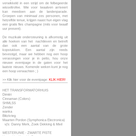
verwikkeld in een strijd om de felbegeerde
wisseltrofee. Wie voor twaalven arriveert
kan meedoen aan de landenparade.
Groepen van minimaal zes personen, met
hetzelfde tenue, krijgen naast hun eigen vlag
een gratis fles champagne (mits voor twaalf
uur present).
De muzikale ondersteuning is afkomstig uit
alle hoeken van het nachtleven en betreft
dan ook een aantal van de grote
kopstukken. Een aantal zijn reeds
bevestigd, maar we hebben nog een hoop
verassingen voor je in petto, hou onze
nieuwe eventpage in de gaten voor het
laatste nieuws. Komende weken kunt je nog
een hoop verwachten ; )
>> Klik hier voor de eventpage:
KLIK HIER!
HET TRANSFORMATORHUIS
Dimitri
Cinnaman (Colors)
SHMLSS
Zender
wanka
Blitzkrieg
Maarten Pordon (Symphonica Electronica)
vj’s: Danny Merk, Zoek Dekking & Mixil
WESTERUNIE - ZWARTE PISTE