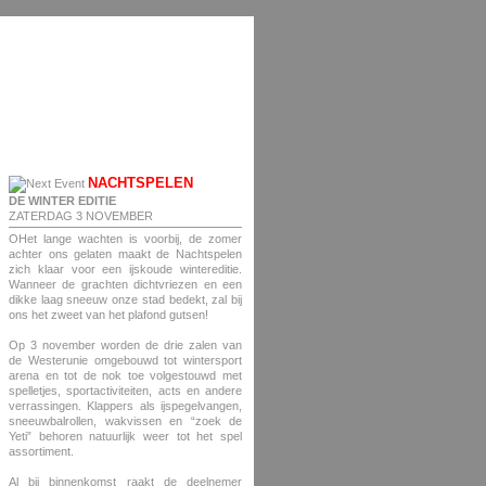
NACHTSPELEN
DE WINTER EDITIE
ZATERDAG 3 NOVEMBER
OHet lange wachten is voorbij, de zomer
achter ons gelaten maakt de Nachtspelen
zich klaar voor een ijskoude wintereditie.
Wanneer de grachten dichtvriezen en een
dikke laag sneeuw onze stad bedekt, zal bij
ons het zweet van het plafond gutsen!
Op 3 november worden de drie zalen van
de Westerunie omgebouwd tot wintersport
arena en tot de nok toe volgestouwd met
spelletjes, sportactiviteiten, acts en andere
verrassingen. Klappers als ijspegelvangen,
sneeuwbalrollen, wakvissen en “zoek de
Yeti” behoren natuurlijk weer tot het spel
assortiment.
Al bij binnenkomst raakt de deelnemer