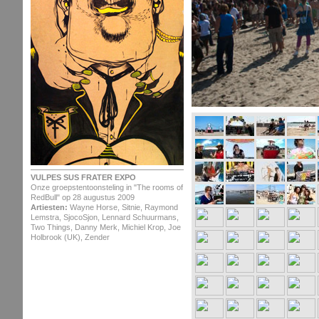
VULPES SUS FRATER EXPO
Onze groepstentoonsteling in "The rooms of
RedBull" op 28 augustus 2009
Artiesten:
Wayne Horse, Sitnie, Raymond
Lemstra, SjocoSjon, Lennard Schuurmans,
Two Things, Danny Merk, Michiel Krop, Joe
Holbrook (UK), Zender