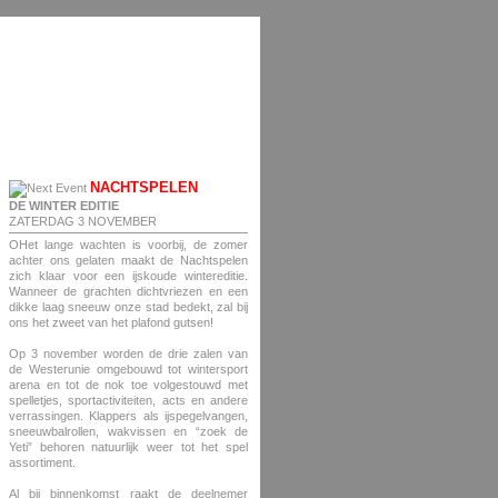
NACHTSPELEN
DE WINTER EDITIE
ZATERDAG 3 NOVEMBER
OHet lange wachten is voorbij, de zomer
achter ons gelaten maakt de Nachtspelen
zich klaar voor een ijskoude wintereditie.
Wanneer de grachten dichtvriezen en een
dikke laag sneeuw onze stad bedekt, zal bij
ons het zweet van het plafond gutsen!
Op 3 november worden de drie zalen van
de Westerunie omgebouwd tot wintersport
arena en tot de nok toe volgestouwd met
spelletjes, sportactiviteiten, acts en andere
verrassingen. Klappers als ijspegelvangen,
sneeuwbalrollen, wakvissen en “zoek de
Yeti” behoren natuurlijk weer tot het spel
assortiment.
Al bij binnenkomst raakt de deelnemer