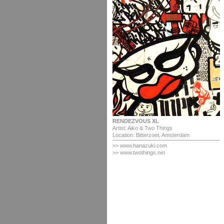
RENDEZVOUS XL
Artist: Aiko & Two Things
Location: Bitterzoet, Amsterdam
>>
www.hanazuki.com
>> www.twothings.net