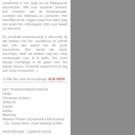
verwikkeld in een strijd om de felbegeerde
wisseltrofee. Wie voor twaalven arriveert
kan meedoen aan de landenparade.
Groepen van minimaal zes personen, met
hetzelfde tenue, krijgen naast hun eigen vlag
een gratis fles champagne (mits voor twaalf
uur present).
De muzikale ondersteuning is afkomstig uit
alle hoeken van het nachtleven en betreft
dan ook een aantal van de grote
kopstukken. Een aantal zijn reeds
bevestigd, maar we hebben nog een hoop
verassingen voor je in petto, hou onze
nieuwe eventpage in de gaten voor het
laatste nieuws. Komende weken kunt je nog
een hoop verwachten ; )
>> Klik hier voor de eventpage:
KLIK HIER!
HET TRANSFORMATORHUIS
Dimitri
Cinnaman (Colors)
SHMLSS
Zender
wanka
Blitzkrieg
Maarten Pordon (Symphonica Electronica)
vj’s: Danny Merk, Zoek Dekking & Mixil
WESTERUNIE - ZWARTE PISTE