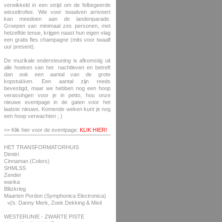
verwikkeld in een strijd om de felbegeerde
wisseltrofee. Wie voor twaalven arriveert
kan meedoen aan de landenparade.
Groepen van minimaal zes personen, met
hetzelfde tenue, krijgen naast hun eigen vlag
een gratis fles champagne (mits voor twaalf
uur present).
De muzikale ondersteuning is afkomstig uit
alle hoeken van het nachtleven en betreft
dan ook een aantal van de grote
kopstukken. Een aantal zijn reeds
bevestigd, maar we hebben nog een hoop
verassingen voor je in petto, hou onze
nieuwe eventpage in de gaten voor het
laatste nieuws. Komende weken kunt je nog
een hoop verwachten ; )
>> Klik hier voor de eventpage:
KLIK HIER!
HET TRANSFORMATORHUIS
Dimitri
Cinnaman (Colors)
SHMLSS
Zender
wanka
Blitzkrieg
Maarten Pordon (Symphonica Electronica)
vj’s: Danny Merk, Zoek Dekking & Mixil
WESTERUNIE - ZWARTE PISTE