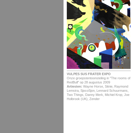
VULPES SUS FRATER EXPO
Onze groepstentoonsteling in "The rooms of
RedBull" op 28 augustus 2009
Artiesten:
Wayne Horse, Sitnie, Raymond
Lemstra, SjocoSjon, Lennard Schuurmans,
Two Things, Danny Merk, Michiel Krop, Joe
Holbrook (UK), Zender