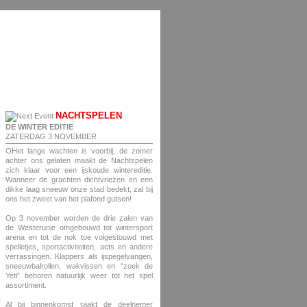
NACHTSPELEN
DE WINTER EDITIE
ZATERDAG 3 NOVEMBER
OHet lange wachten is voorbij, de zomer
achter ons gelaten maakt de Nachtspelen
zich klaar voor een ijskoude wintereditie.
Wanneer de grachten dichtvriezen en een
dikke laag sneeuw onze stad bedekt, zal bij
ons het zweet van het plafond gutsen!
Op 3 november worden de drie zalen van
de Westerunie omgebouwd tot wintersport
arena en tot de nok toe volgestouwd met
spelletjes, sportactiviteiten, acts en andere
verrassingen. Klappers als ijspegelvangen,
sneeuwbalrollen, wakvissen en “zoek de
Yeti” behoren natuurlijk weer tot het spel
assortiment.
Al bij binnenkomst raakt de deelnemer