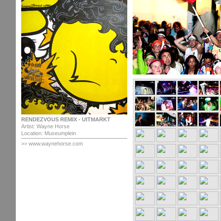
RENDEZVOUS REMIX - UITMARKT
Artist: Wayne Horse
Location: Museumplein
>>
www.waynehorse.com