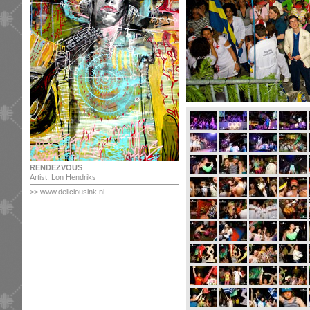
RENDEZVOUS
Artist: Lon Hendriks
>> www.deliciousink.nl