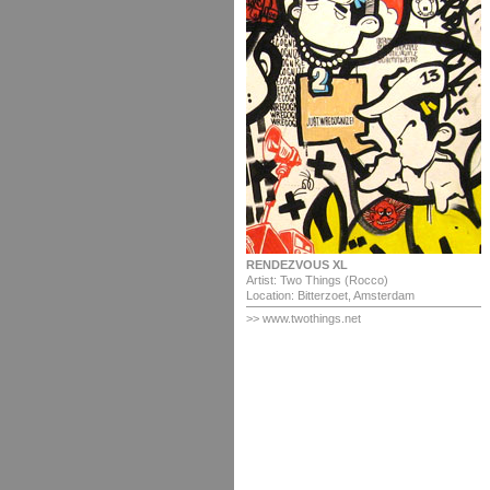
RENDEZVOUS XL
Artist: Two Things (Rocco)
Location: Bitterzoet, Amsterdam
>> www.twothings.net