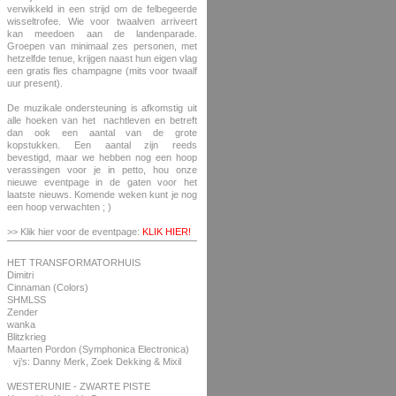
verwikkeld in een strijd om de felbegeerde
wisseltrofee. Wie voor twaalven arriveert
kan meedoen aan de landenparade.
Groepen van minimaal zes personen, met
hetzelfde tenue, krijgen naast hun eigen vlag
een gratis fles champagne (mits voor twaalf
uur present).
De muzikale ondersteuning is afkomstig uit
alle hoeken van het nachtleven en betreft
dan ook een aantal van de grote
kopstukken. Een aantal zijn reeds
bevestigd, maar we hebben nog een hoop
verassingen voor je in petto, hou onze
nieuwe eventpage in de gaten voor het
laatste nieuws. Komende weken kunt je nog
een hoop verwachten ; )
>> Klik hier voor de eventpage:
KLIK HIER!
HET TRANSFORMATORHUIS
Dimitri
Cinnaman (Colors)
SHMLSS
Zender
wanka
Blitzkrieg
Maarten Pordon (Symphonica Electronica)
vj’s: Danny Merk, Zoek Dekking & Mixil
WESTERUNIE - ZWARTE PISTE