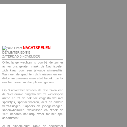
NACHTSPELEN
DE WINTER EDITIE
ZATERDAG 3 NOVEMBER
OHet lange wachten is voorbij, de zomer
achter ons gelaten maakt de Nachtspelen
zich klaar voor een ijskoude wintereditie.
Wanneer de grachten dichtvriezen en een
dikke laag sneeuw onze stad bedekt, zal bij
ons het zweet van het plafond gutsen!
Op 3 november worden de drie zalen van
de Westerunie omgebouwd tot wintersport
arena en tot de nok toe volgestouwd met
spelletjes, sportactiviteiten, acts en andere
verrassingen. Klappers als ijspegelvangen,
sneeuwbalrollen, wakvissen en “zoek de
Yeti” behoren natuurlijk weer tot het spel
assortiment.
Al bij binnenkomst raakt de deelnemer