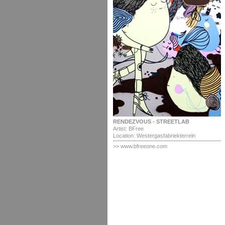
RENDEZVOUS - STREETLAB
Artist: BFree
Location: Westergasfabriekterrein
>> www.bfreeone.com