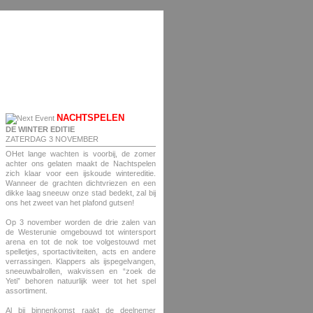
NACHTSPELEN
DE WINTER EDITIE
ZATERDAG 3 NOVEMBER
OHet lange wachten is voorbij, de zomer
achter ons gelaten maakt de Nachtspelen
zich klaar voor een ijskoude wintereditie.
Wanneer de grachten dichtvriezen en een
dikke laag sneeuw onze stad bedekt, zal bij
ons het zweet van het plafond gutsen!
Op 3 november worden de drie zalen van
de Westerunie omgebouwd tot wintersport
arena en tot de nok toe volgestouwd met
spelletjes, sportactiviteiten, acts en andere
verrassingen. Klappers als ijspegelvangen,
sneeuwbalrollen, wakvissen en “zoek de
Yeti” behoren natuurlijk weer tot het spel
assortiment.
Al bij binnenkomst raakt de deelnemer