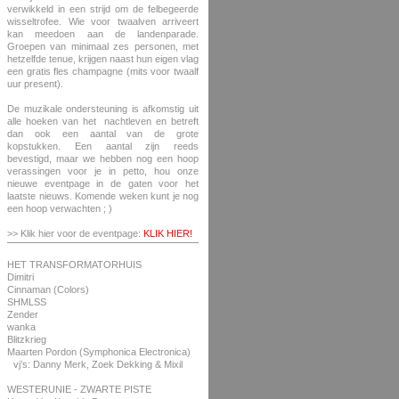
verwikkeld in een strijd om de felbegeerde
wisseltrofee. Wie voor twaalven arriveert
kan meedoen aan de landenparade.
Groepen van minimaal zes personen, met
hetzelfde tenue, krijgen naast hun eigen vlag
een gratis fles champagne (mits voor twaalf
uur present).
De muzikale ondersteuning is afkomstig uit
alle hoeken van het nachtleven en betreft
dan ook een aantal van de grote
kopstukken. Een aantal zijn reeds
bevestigd, maar we hebben nog een hoop
verassingen voor je in petto, hou onze
nieuwe eventpage in de gaten voor het
laatste nieuws. Komende weken kunt je nog
een hoop verwachten ; )
>> Klik hier voor de eventpage:
KLIK HIER!
HET TRANSFORMATORHUIS
Dimitri
Cinnaman (Colors)
SHMLSS
Zender
wanka
Blitzkrieg
Maarten Pordon (Symphonica Electronica)
vj’s: Danny Merk, Zoek Dekking & Mixil
WESTERUNIE - ZWARTE PISTE