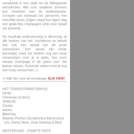
verwikkeld in een strijd om de felbegeerde
wisseltrofee. Wie voor twaalven arriveert
kan meedoen aan de landenparade.
Groepen van minimaal zes personen, met
hetzelfde tenue, krijgen naast hun eigen vlag
een gratis fles champagne (mits voor twaalf
uur present).
De muzikale ondersteuning is afkomstig uit
alle hoeken van het nachtleven en betreft
dan ook een aantal van de grote
kopstukken. Een aantal zijn reeds
bevestigd, maar we hebben nog een hoop
verassingen voor je in petto, hou onze
nieuwe eventpage in de gaten voor het
laatste nieuws. Komende weken kunt je nog
een hoop verwachten ; )
>> Klik hier voor de eventpage:
KLIK HIER!
HET TRANSFORMATORHUIS
Dimitri
Cinnaman (Colors)
SHMLSS
Zender
wanka
Blitzkrieg
Maarten Pordon (Symphonica Electronica)
vj’s: Danny Merk, Zoek Dekking & Mixil
WESTERUNIE - ZWARTE PISTE