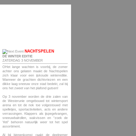
NACHTSPELEN
DE WINTER EDITIE
ZATERDAG 3 NOVEMBER
OHet lange wachten is voorbij, de zomer
achter ons gelaten maakt de Nachtspelen
zich klaar voor een ijskoude wintereditie.
Wanneer de grachten dichtvriezen en een
dikke laag sneeuw onze stad bedekt, zal bij
ons het zweet van het plafond gutsen!
Op 3 november worden de drie zalen van
de Westerunie omgebouwd tot wintersport
arena en tot de nok toe volgestouwd met
spelletjes, sportactiviteiten, acts en andere
verrassingen. Klappers als ijspegelvangen,
sneeuwbalrollen, wakvissen en “zoek de
Yeti” behoren natuurlijk weer tot het spel
assortiment.
Al bij binnenkomst raakt de deelnemer