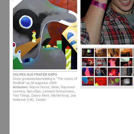
VULPES SUS FRATER EXPO
Onze groepstentoonsteling in "The rooms of
RedBull" op 28 augustus 2009
Artiesten:
Wayne Horse, Sitnie, Raymond
Lemstra, SjocoSjon, Lennard Schuurmans,
Two Things, Danny Merk, Michiel Krop, Joe
Holbrook (UK), Zender