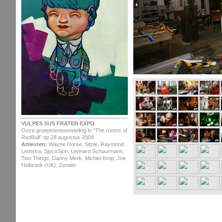
VULPES SUS FRATER EXPO
Onze groepstentoonsteling in "The rooms of
RedBull" op 28 augustus 2009
Artiesten:
Wayne Horse, Sitnie, Raymond
Lemstra, SjocoSjon, Lennard Schuurmans,
Two Things, Danny Merk, Michiel Krop, Joe
Holbrook (UK), Zender