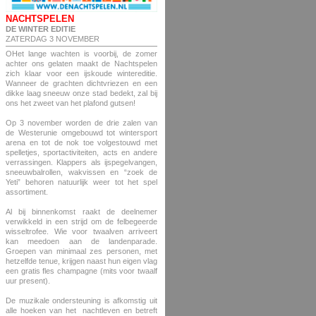
NACHTSPELEN
DE WINTER EDITIE
ZATERDAG 3 NOVEMBER
OHet lange wachten is voorbij, de zomer
achter ons gelaten maakt de Nachtspelen
zich klaar voor een ijskoude wintereditie.
Wanneer de grachten dichtvriezen en een
dikke laag sneeuw onze stad bedekt, zal bij
ons het zweet van het plafond gutsen!
Op 3 november worden de drie zalen van
de Westerunie omgebouwd tot wintersport
arena en tot de nok toe volgestouwd met
spelletjes, sportactiviteiten, acts en andere
verrassingen. Klappers als ijspegelvangen,
sneeuwbalrollen, wakvissen en “zoek de
Yeti” behoren natuurlijk weer tot het spel
assortiment.
Al bij binnenkomst raakt de deelnemer
verwikkeld in een strijd om de felbegeerde
wisseltrofee. Wie voor twaalven arriveert
kan meedoen aan de landenparade.
Groepen van minimaal zes personen, met
hetzelfde tenue, krijgen naast hun eigen vlag
een gratis fles champagne (mits voor twaalf
uur present).
De muzikale ondersteuning is afkomstig uit
alle hoeken van het nachtleven en betreft