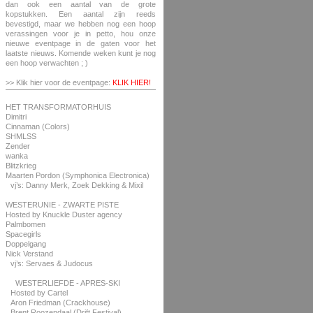
dan ook een aantal van de grote
kopstukken. Een aantal zijn reeds
bevestigd, maar we hebben nog een hoop
verassingen voor je in petto, hou onze
nieuwe eventpage in de gaten voor het
laatste nieuws. Komende weken kunt je nog
een hoop verwachten ; )
>> Klik hier voor de eventpage:
KLIK HIER!
HET TRANSFORMATORHUIS
Dimitri
Cinnaman (Colors)
SHMLSS
Zender
wanka
Blitzkrieg
Maarten Pordon (Symphonica Electronica)
vj’s: Danny Merk, Zoek Dekking & Mixil
WESTERUNIE - ZWARTE PISTE
Hosted by Knuckle Duster agency
Palmbomen
Spacegirls
Doppelgang
Nick Verstand
vj’s: Servaes & Judocus
WESTERLIEFDE - APRES-SKI
Hosted by Cartel
Aron Friedman (Crackhouse)
Brent Roozendaal (Drift Festival)