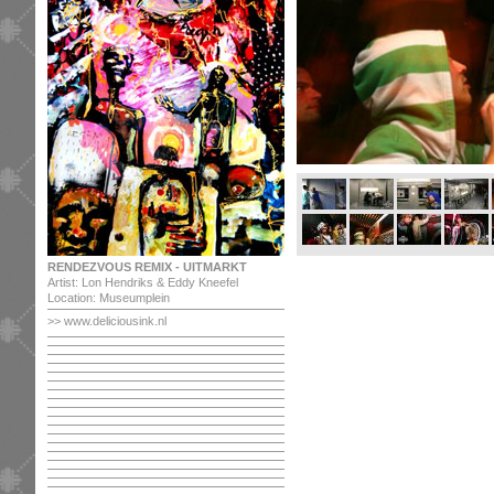
RENDEZVOUS REMIX - UITMARKT
Artist: Lon Hendriks & Eddy Kneefel
Location: Museumplein
>> www.deliciousink.nl