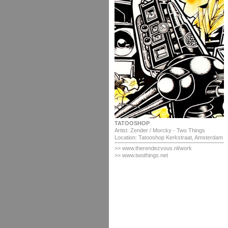
TATOOSHOP
Artist: Zender / Morcky - Two Things
Location: Tatooshop Kerkstraat, Amsterdam
>>
www.therendezvous.nl/work
>>
www.twothings.net