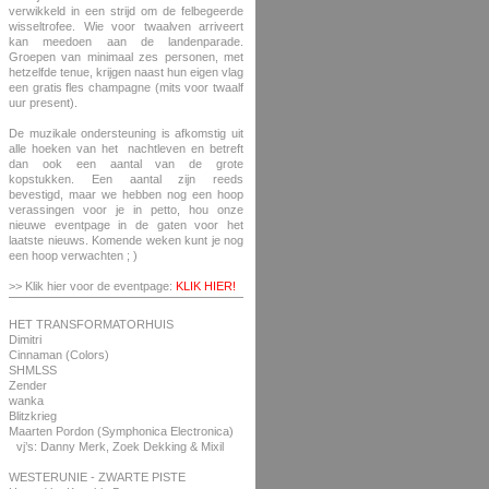
verwikkeld in een strijd om de felbegeerde
wisseltrofee. Wie voor twaalven arriveert
kan meedoen aan de landenparade.
Groepen van minimaal zes personen, met
hetzelfde tenue, krijgen naast hun eigen vlag
een gratis fles champagne (mits voor twaalf
uur present).
De muzikale ondersteuning is afkomstig uit
alle hoeken van het nachtleven en betreft
dan ook een aantal van de grote
kopstukken. Een aantal zijn reeds
bevestigd, maar we hebben nog een hoop
verassingen voor je in petto, hou onze
nieuwe eventpage in de gaten voor het
laatste nieuws. Komende weken kunt je nog
een hoop verwachten ; )
>> Klik hier voor de eventpage:
KLIK HIER!
HET TRANSFORMATORHUIS
Dimitri
Cinnaman (Colors)
SHMLSS
Zender
wanka
Blitzkrieg
Maarten Pordon (Symphonica Electronica)
vj’s: Danny Merk, Zoek Dekking & Mixil
WESTERUNIE - ZWARTE PISTE