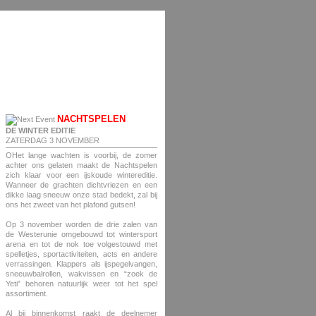
NACHTSPELEN
DE WINTER EDITIE
ZATERDAG 3 NOVEMBER
OHet lange wachten is voorbij, de zomer
achter ons gelaten maakt de Nachtspelen
zich klaar voor een ijskoude wintereditie.
Wanneer de grachten dichtvriezen en een
dikke laag sneeuw onze stad bedekt, zal bij
ons het zweet van het plafond gutsen!
Op 3 november worden de drie zalen van
de Westerunie omgebouwd tot wintersport
arena en tot de nok toe volgestouwd met
spelletjes, sportactiviteiten, acts en andere
verrassingen. Klappers als ijspegelvangen,
sneeuwbalrollen, wakvissen en “zoek de
Yeti” behoren natuurlijk weer tot het spel
assortiment.
Al bij binnenkomst raakt de deelnemer