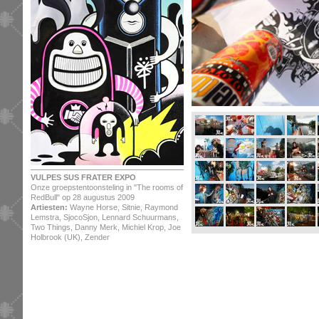
VULPES SUS FRATER EXPO
Onze groepstentoonsteling in "The rooms of
RedBull" op 28 augustus 2009
Artiesten:
Wayne Horse, Sitnie, Raymond
Lemstra, SjocoSjon, Lennard Schuurmans,
Two Things, Danny Merk, Michiel Krop, Joe
Holbrook (UK), Zender